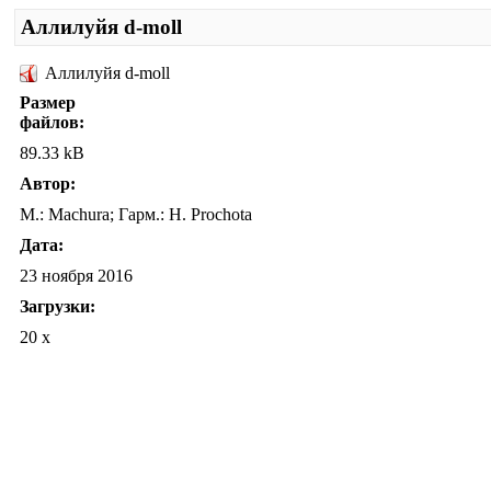
Аллилуйя d-moll
Аллилуйя d-moll
Размер
файлов:
89.33 kB
Автор:
М.: Machura; Гарм.: H. Prochota
Дата:
23 ноября 2016
Загрузки:
20 x