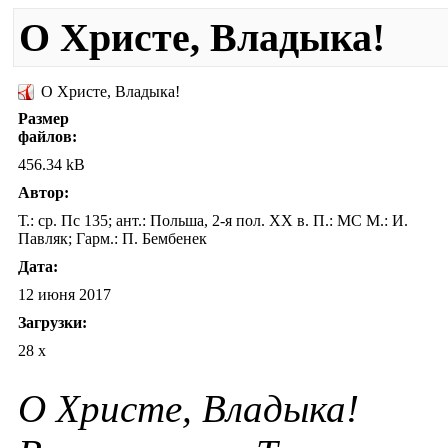
О Христе, Владыка!
О Христе, Владыка!
Размер
файлов:
456.34 kB
Автор:
Т.: ср. Пс 135; ант.: Польша, 2-я пол. XX в. П.: МС М.: И.
Павляк; Гарм.: П. Бембенек
Дата:
12 июня 2017
Загрузки:
28 x
О Христе, Владыка!