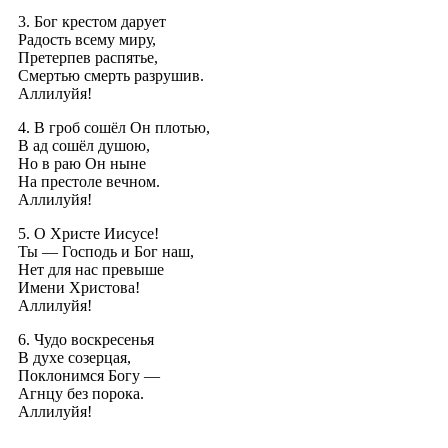
3. Бог крестом дарует
Радость всему миру,
Претерпев распятье,
Смертью смерть разрушив.
Аллилуйя!
4.
В гроб сошёл Он плотью,
В ад сошёл душою,
Но в раю Он ныне
На престоле вечном.
Аллилуйя!
5. О Христе Иисусе!
Ты — Господь и Бог наш,
Нет для нас превыше
Имени Христова!
Аллилуйя!
6. Чудо воскресенья
В духе созерцая,
Поклонимся Богу —
Агнцу без порока.
Аллилуйя!