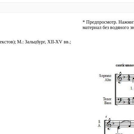
* Предпросмотр. Нажмите
материал без водяного зн
екстов); М.: Зальцбург, XII-XV вв.;