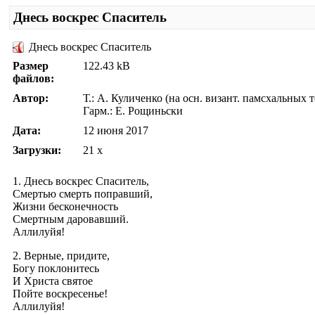
Днесь воскрес Спаситель
Днесь воскрес Спаситель
Размер
122.43 kB
файлов:
Автор:
Т.: А. Куличенко (на осн. визант. памсхальных т
Гарм.: Е. Рощиньски
Дата:
12 июня 2017
Загрузки:
21 x
1. Днесь воскрес Спаситель,
Смертью смерть поправший,
Жизни бесконечность
Смертным даровавший.
Аллилуйя!
2. Верные, придите,
Богу поклонитесь
И Христа святое
Пойте воскресенье!
Аллилуйя!