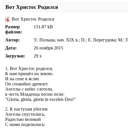
Вот Христос Родился
Вот Христос Родился
Размер
151.87 kB
файлов:
Автор:
Т.: Польша, нач. XIX в.; П.: Е. Перегудова; М.: 
Дата:
26 ноября 2015
Загрузки:
29 x
1. Вот Христос родился,
К нам пришёл на землю.
И на сене в яслях
Он спокойно дремлет.
Ангелы с небес слетели,
в честь Младенца песни пели:
"Gloria, gloriа, gloria in excelsis Deo!"
2. К пастухам убогим
Ангелы спустились,
Радостью великой
С ними поделились: