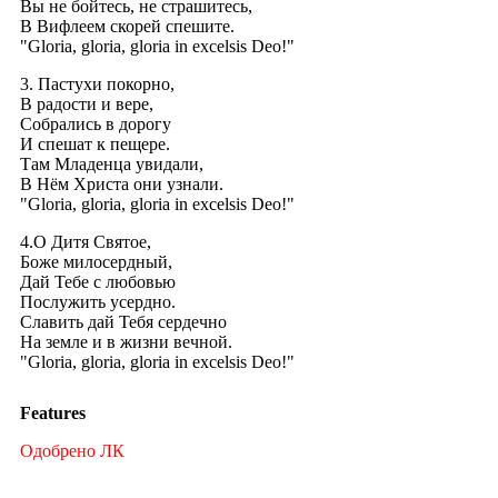
Вы не бойтесь, не страшитесь,
В Вифлеем скорей спешите.
"Gloria, gloria, gloria in excelsis Deo!"
3. Пастухи покорно,
В радости и вере,
Собрались в дорогу
И спешат к пещере.
Там Младенца увидали,
В Нём Христа они узнали.
"Gloria, gloria, gloria in excelsis Deo!"
4.О Дитя Святое,
Боже милосердный,
Дай Тебе с любовью
Послужить усердно.
Славить дай Тебя сердечно
На земле и в жизни вечной.
"Gloria, gloria, gloria in excelsis Deo!"
Features
Одобрено ЛК