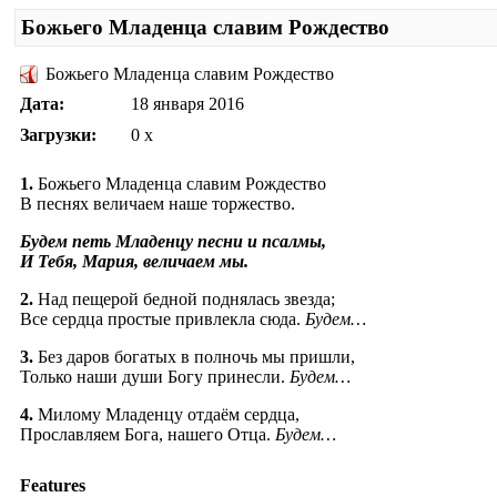
Божьего Младенца славим Рождество
Божьего Младенца славим Рождество
Дата:
18 января 2016
Загрузки:
0 x
1.
Божьего Младенца славим Рождество
В песнях величаем наше торжество.
Будем петь Младенцу песни и псалмы,
И Тебя, Мария, величаем мы.
2.
Над пещерой бедной поднялась звезда;
Все сердца простые привлекла сюда.
Будем…
3.
Без даров богатых в полночь мы пришли,
Только наши души Богу принесли.
Будем…
4.
Милому Младенцу отдаём сердца,
Прославляем Бога, нашего Отца.
Будем…
Features