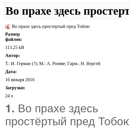
Во прахе здесь просте
Во прахе здесь простертый пред Тобою
Размер
файлов:
113.25 kB
Автор:
Т.: И. Герман (?); М.: А. Ромме; Гарм.: Н. Вергей
Дата:
16 января 2016
Загрузки:
24 x
Во прахе здесь
1.
простёртый пред Тобо