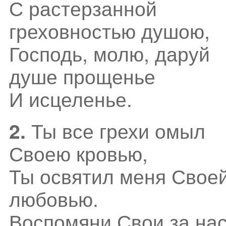
С растерзанной
греховностью душою,
Господь, молю, даруй
душе прощенье
И исцеленье.
Ты все грехи омыл
2.
Своею кровью,
Ты освятил меня Свое
любовью.
Воспомяни Свои за на