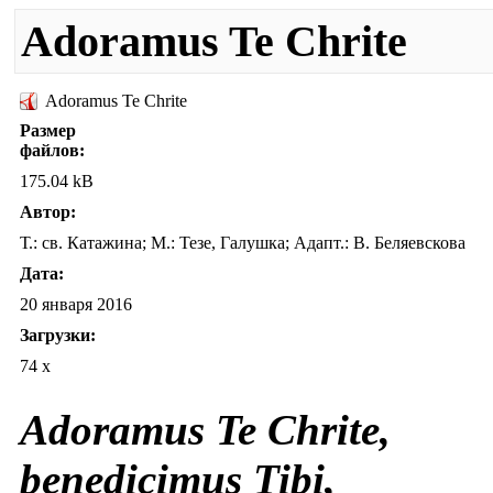
Adoramus Te Chrite
Adoramus Te Chrite
Размер
файлов:
175.04 kB
Автор:
Т.: св. Катажина; М.: Teзе, Галушка; Адапт.: В. Беляевскова
Дата:
20 января 2016
Загрузки:
74 x
Adoramus Te Chrite,
benedicimus Tibi,