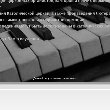
для церковных органистов, канторов и певчих церковн
.
ия Католической церкви, а также произведения Лютера
рые имеют несколько вариантов гармонии.
зведения могут быть использованы в католических б
гут Вам в служении.
Данный ресурс является частным.