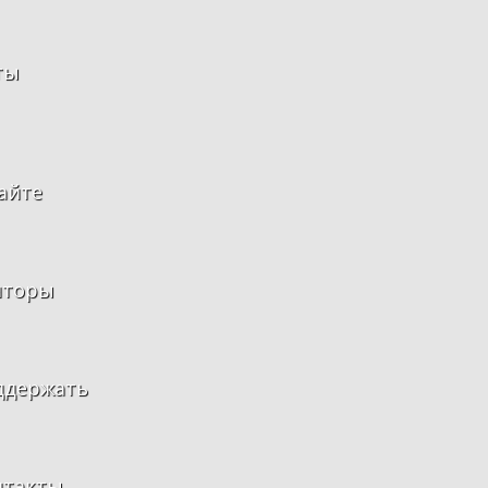
ты
айте
нторы
ддержать
нтакты