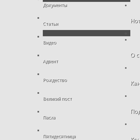
Документы
Но
Статьи
Видео
О с
Адвент
Рождество
Ка
Великий пост
По
Пасха
Пятидесятница
Ко