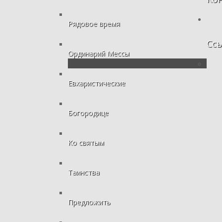
Рядовое время
Сс
Ординарий Мессы
Евхаристические
Богородице
Ко святым
Таинства
Предложить