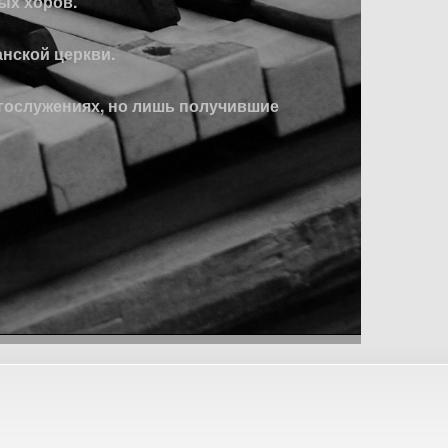
ых хоров.
нской церкви.
огослужениях, но лишь получившие