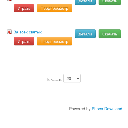
Детали
Скачать
Играть
Предпросмотр
Документы
Ноты
Статьи
За всех святых
Детали
Скачать
Играть
Предпросмотр
Видео
О сайте
Адвент
Показать
Рождество
Канторы
Великий пост
Powered by
Phoca Download
Поддержать
Пасха