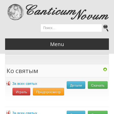
Menu
Главная
Ко святым
За всех святых
Детали
Скачать
Новости
Играть
Предпросмотр
Материалы
За всех святых