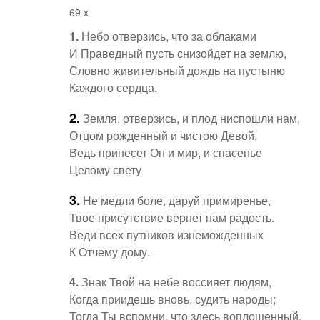
69 x
1.
Небо отверзись, что за облаками
И Праведный пусть снизойдет на землю,
Словно живительный дождь на пустыню
Каждого сердца.
2.
Земля, отверзись, и плод ниспошли нам,
Отцом рожденный и чистою Девой,
Ведь принесет Он и мир, и спасенье
Целому свету
3.
Не медли боле, даруй примиренье,
Твое присутствие вернет нам радость.
Веди всех путников изнеможденных
К Отчему дому.
4.
Знак Твой на небе воссияет людям,
Когда приидешь вновь, судить народы;
Тогда Ты вспомни, что здесь воплощенный,