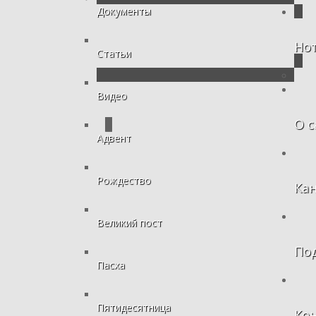
Документы
Но
Статьи
Видео
О с
Адвент
Рождество
Ка
Великий пост
По
Пасха
Пятидесятница
Ко