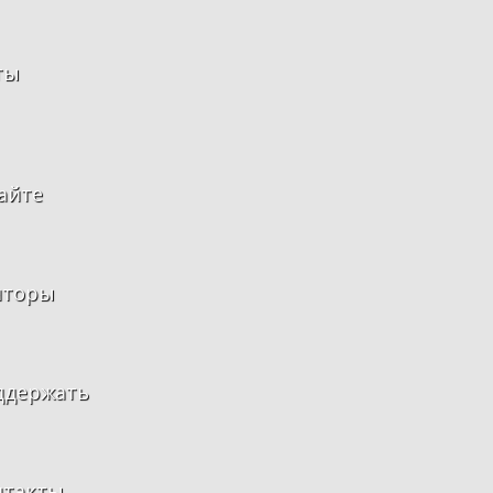
ты
айте
нторы
ддержать
нтакты