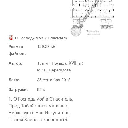
Документы
Ноты
Статьи
О Господь мой и Спаситель
Размер
129.23 kB
Видео
файлов:
О сайте
Автор:
Т. и м.: Польша, XVIII в.;
Адвент
М.: Е. Перегудова
Дата:
28 сентября 2015
Рождество
Канторы
Загрузки:
83 x
1.
О Господь мой и Спаситель,
Великий пост
Пред Тобой стою смиренно,
Поддержать
Верю, здесь мой Искупитель,
Пасха
В этом Хлебе сокровенный.