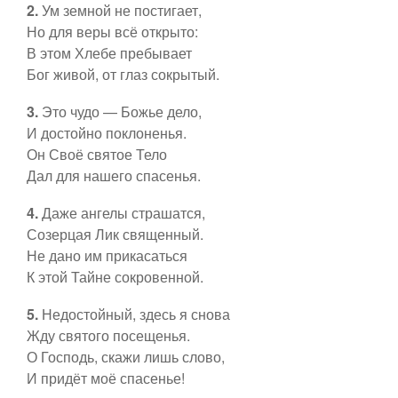
2.
Ум земной не постигает,
Пятидесятница
Контакты
Но для веры всё открыто:
В этом Хлебе пребывает
Рядовое время
Бог живой, от глаз сокрытый.
Ссылки
3.
Это чудо — Божье дело,
Ординарий Мессы
И достойно поклоненья.
Он Своё святое Тело
Дал для нашего спасенья.
Евхаристические
4.
Даже ангелы страшатся,
Богородице
Созерцая Лик священный.
Не дано им прикасаться
К этой Тайне сокровенной.
Ко святым
5.
Недостойный, здесь я снова
Жду святого посещенья.
Таинства
О Господь, скажи лишь слово,
И придёт моё спасенье!
Предложить