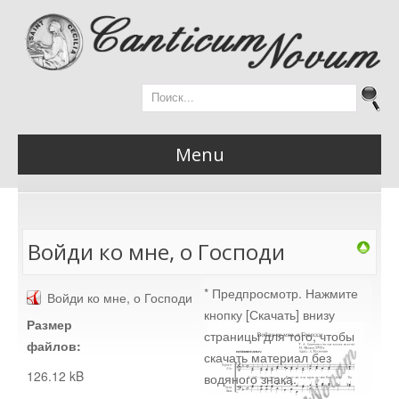
Menu
Главная
Войди ко мне, о Господи
* Предпросмотр. Нажмите
Войди ко мне, о Господи
Новости
кнопку [Скачать] внизу
Размер
страницы для того, чтобы
файлов:
скачать материал без
126.12 kB
водяного знака.
Материалы