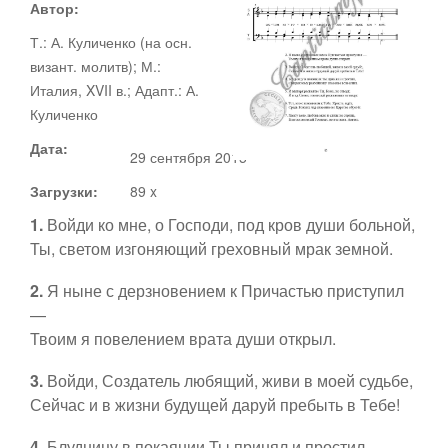
Автор:
Т.: А. Куличенко (на осн.
Документы
визант. молитв); М.:
Италия, XVII в.; Адапт.: А.
Ноты
Статьи
Куличенко
Дата:
29 сентября 2015
Видео
Загрузки:
89 x
О сайте
1.
Войди ко мне, о Господи, под кров души больной,
Адвент
Ты, светом изгоняющий греховный мрак земной.
Рождество
2.
Я ныне с дерзновением к Причастью приступил
Канторы
—
Твоим я повелением врата души открыл.
Великий пост
3.
Войди, Создатель любящий, живи в моей судьбе,
Поддержать
Сейчас и в жизни будущей даруй пребыть в Тебе!
Пасха
4.
Блудницу в покаянии Ты принял и простил,