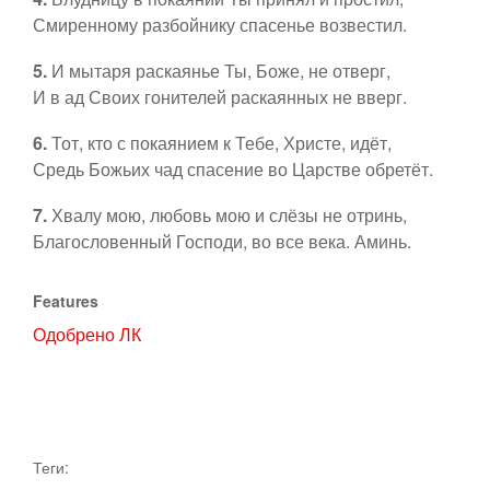
Пятидесятница
Смиренному разбойнику спасенье возвестил.
Контакты
5.
И мытаря раскаянье Ты, Боже, не отверг,
Рядовое время
И в ад Своих гонителей раскаянных не вверг.
Ссылки
6.
Тот, кто с покаянием к Тебе, Христе, идёт,
Ординарий Мессы
Средь Божьих чад спасение во Царстве обретёт.
7.
Хвалу мою, любовь мою и слёзы не отринь,
Евхаристические
Благословенный Господи, во все века. Аминь.
Богородице
Features
Одобрено ЛК
Ко святым
Таинства
Теги:
Предложить