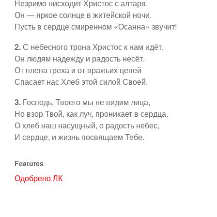
Незримо нисходит Христос с алтаря.
Пятидесятница
Контакты
Он — яркое солнце в житейской ночи.
Пусть в сердце смиренном «Осанна» звучит!
Рядовое время
2.
С небесного трона Христос к нам идёт.
Ссылки
Он людям надежду и радость несёт.
Ординарий Мессы
От плена греха и от вражьих цепей
Спасает нас Хлеб этой силой Своей.
Евхаристические
3.
Господь, Твоего мы не видим лица,
Но взор Твой, как луч, проникает в сердца.
О хлеб наш насущный, о радость небес,
Богородице
И сердце, и жизнь посвящаем Тебе.
Ко святым
Features
Одобрено ЛК
Таинства
Предложить