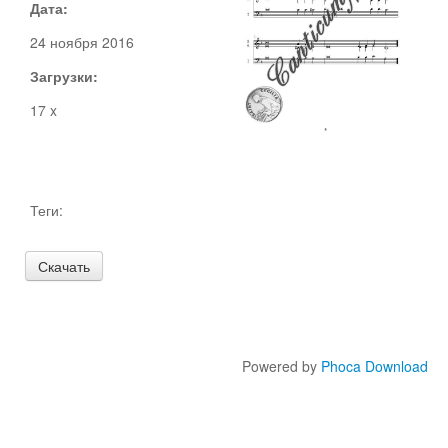
Дата:
24 ноября 2016
Документы
Загрузки:
Ноты
Статьи
17 x
Видео
О сайте
Теги:
Адвент
Рождество
Канторы
Великий пост
Powered by
Phoca Download
Поддержать
Пасха