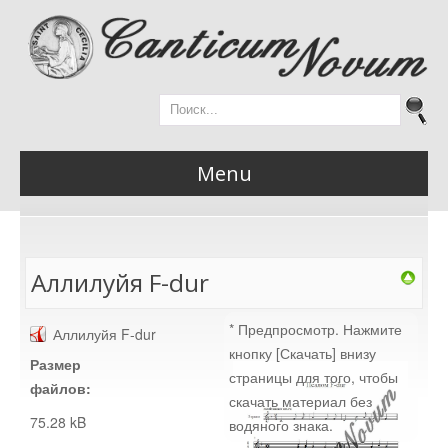
Menu
Главная
Аллилуйя F-dur
* Предпросмотр. Нажмите
Аллилуйя F-dur
Новости
кнопку [Скачать] внизу
Размер
страницы для того, чтобы
файлов:
скачать материал без
75.28 kB
водяного знака.
Материалы