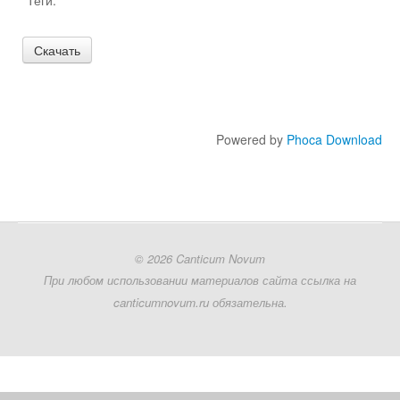
Теги:
Пятидесятница
Контакты
Рядовое время
Ссылки
Ординарий Мессы
Powered by
Phoca Download
Евхаристические
Богородице
© 2026 Canticum Novum
При любом использовании материалов сайта ссылка на
Ко святым
canticumnovum.ru обязательна.
Таинства
Предложить