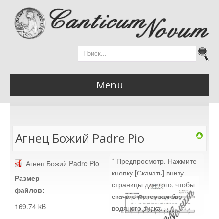
Menu
Главная
Агнец Божий Padre Pio
* Предпросмотр. Нажмите
Агнец Божий Padre Pio
Новости
кнопку [Скачать] внизу
Размер
страницы для того, чтобы
файлов:
скачать материал без
169.74 kB
водяного знака.
Материалы