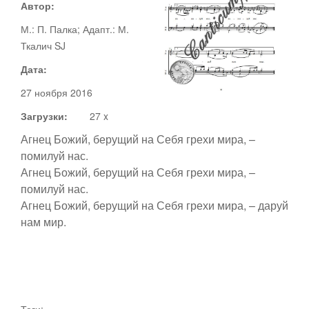
Автор:
М.: П. Палка; Адапт.: М.
Документы
Ткалич SJ
Ноты
Дата:
Статьи
27 ноября 2016
Видео
Загрузки:
27 x
Агнец Божий, берущий на Себя грехи мира, –
О сайте
помилуй нас.
Адвент
Агнец Божий, берущий на Себя грехи мира, –
помилуй нас.
Рождество
Агнец Божий, берущий на Себя грехи мира, – даруй
Канторы
нам мир.
Великий пост
Поддержать
Пасха