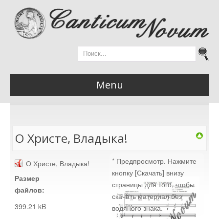
Menu
Главная
О Христе, Владыка!
* Предпросмотр. Нажмите
О Христе, Владыка!
Новости
кнопку [Скачать] внизу
Размер
страницы для того, чтобы
файлов:
скачать материал без
399.21 kB
водяного знака.
Материалы