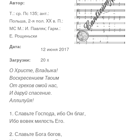
Автор:
Т.: ср. Пс 135; ант.:
Документы
Польша, 2-я пол. XX в. П.:
МС М.: И. Павляк; Гарм.:
Ноты
Статьи
Е. Рощиньски
Дата:
12 июня 2017
Видео
Загрузки:
20 x
О сайте
О Христе, Владыка!
Адвент
Воскресением Твоим
От грехов омой нас,
Рождество
И даруй спасение.
Канторы
Аллилуйя!
Великий пост
1. Славьте Господа, ибо Он благ,
Ибо вовек милость Его.
Поддержать
Пасха
2. Славьте Бога богов,