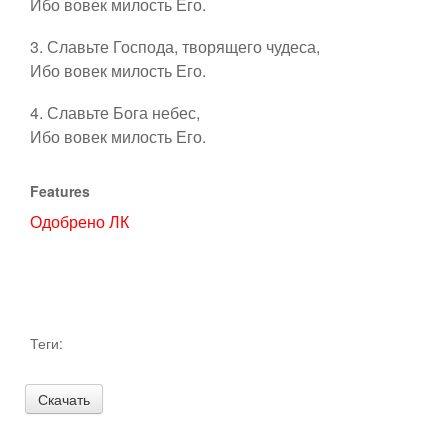
Ибо вовек милость Его.
Пятидесятница
Контакты
3. Славьте Господа, творящего чудеса,
Ибо вовек милость Его.
Рядовое время
4. Славьте Бога небес,
Ссылки
Ибо вовек милость Его.
Ординарий Мессы
Features
Евхаристические
Одобрено ЛК
Богородице
Ко святым
Теги:
Таинства
Предложить