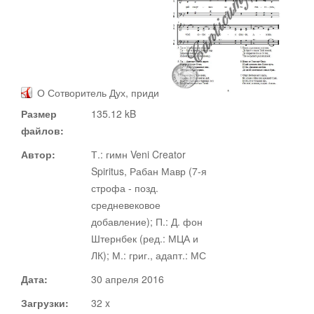
Документы
Ноты
Статьи
О Сотворитель Дух, приди
Размер
135.12 kB
Видео
файлов:
О сайте
Автор:
Т.: гимн Veni Creator
Адвент
Spiritus, Рабан Мавр (7-я
строфа - позд.
Рождество
средневековое
Канторы
добавление); П.: Д. фон
Штернбек (ред.: МЦА и
Великий пост
ЛК); М.: григ., адапт.: МС
Поддержать
Дата:
30 апреля 2016
Пасха
Загрузки:
32 x