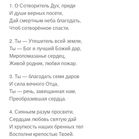
1. О Сотворитель Дух, приди
Пятидесятница
Контакты
И души верных посети,
Дай смертным неба благодать,
Рядовое время
Чтоб сотворённое спасти.
Ссылки
2. Ты — Утешитель всей земли,
Ординарий Мессы
Ты — Бог и лучший Божий дар,
Миропомазанье сердец,
Евхаристические
Живой родник, любви пожар.
3. Ты — благодать семи даров
Богородице
И сила вечного Отца,
Ты — речь, завещанная нам,
Преобразившая сердца.
Ко святым
4. Сияньем разум просвети,
Таинства
Сердцам любовь святую дай
И хрупкость наших бренных тел
Восполни крепостью Твоей.
Предложить