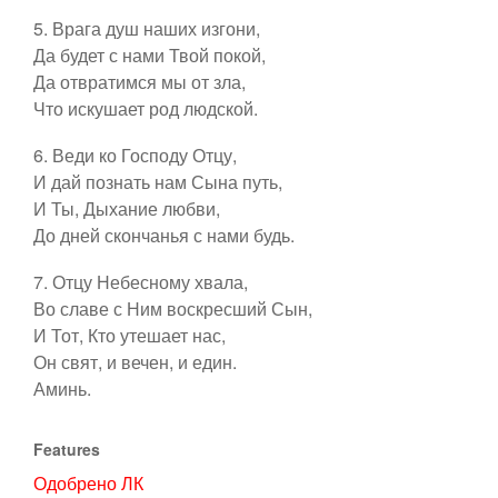
5. Врага душ наших изгони,
Да будет с нами Твой покой,
Образовательные проекты
Да отвратимся мы от зла,
Что искушает род людской.
6. Веди ко Господу Отцу,
И дай познать нам Сына путь,
И Ты, Дыхание любви,
До дней скончанья с нами будь.
7. Отцу Небесному хвала,
Во славе с Ним воскресший Сын,
И Тот, Кто утешает нас,
Он свят, и вечен, и един.
Аминь.
Features
Одобрено ЛК