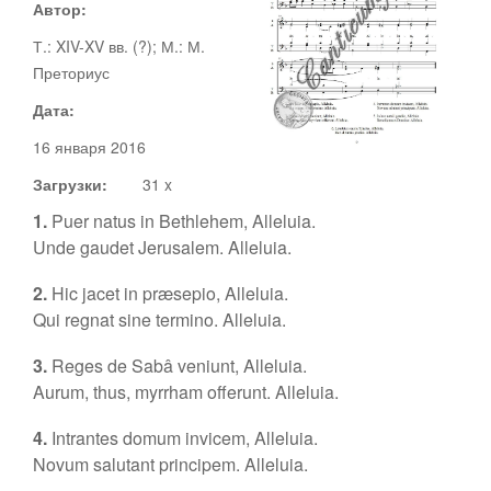
Автор:
Т.: XIV-XV вв. (?); М.: М.
Документы
Преториус
Ноты
Дата:
Статьи
16 января 2016
Видео
Загрузки:
31 x
1.
Puer natus in Bethlehem, Alleluia.
О сайте
Unde gaudet Jerusalem. Alleluia.
Адвент
2.
Hic jacet in præsepio, Alleluia.
Рождество
Qui regnat sine termino. Alleluia.
Канторы
3.
Reges de Sabâ veniunt, Alleluia.
Великий пост
Aurum, thus, myrrham offerunt. Alleluia.
Поддержать
4.
Intrantes domum invicem, Alleluia.
Пасха
Novum salutant principem. Alleluia.