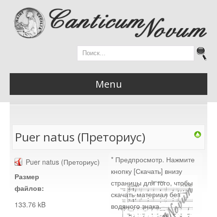
Menu
Главная
Puer natus (Преториус)
* Предпросмотр. Нажмите
Puer natus (Преториус)
Новости
кнопку [Скачать] внизу
Размер
страницы для того, чтобы
файлов:
скачать материал без
133.76 kB
водяного знака.
Материалы