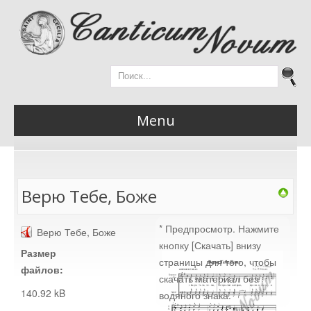
Menu
Главная
Верю Тебе, Боже
* Предпросмотр. Нажмите
Верю Тебе, Боже
Новости
кнопку [Скачать] внизу
Размер
страницы для того, чтобы
файлов:
скачать материал без
140.92 kB
водяного знака.
Материалы