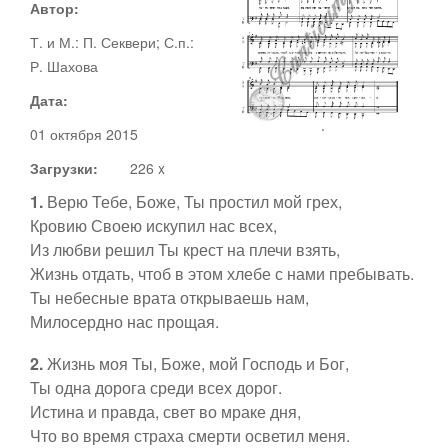
Автор:
Т. и М.: П. Секвери; С.п.:
Документы
Р. Шахова
Ноты
Дата:
Статьи
01 октября 2015
Видео
Загрузки:
226 x
1.
Верю Тебе, Боже, Ты простил мой грех,
О сайте
Кровию Своею искупил нас всех,
Адвент
Из любви решил Ты крест на плечи взять,
Жизнь отдать, чтоб в этом хлебе с нами пребывать.
Рождество
Ты небесные врата открываешь нам,
Канторы
Милосердно нас прощая.
Великий пост
2.
Жизнь моя Ты, Боже, мой Господь и Бог,
Ты одна дорога среди всех дорог.
Поддержать
Пасха
Истина и правда, свет во мраке дня,
Что во время страха смерти осветил меня.