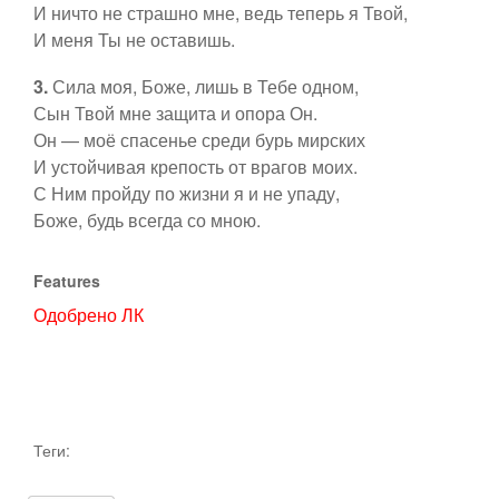
И ничто не страшно мне, ведь теперь я Твой,
Пятидесятница
Контакты
И меня Ты не оставишь.
3.
Сила моя, Боже, лишь в Тебе одном,
Рядовое время
Сын Твой мне защита и опора Он.
Ссылки
Он — моё спасенье среди бурь мирских
Ординарий Мессы
И устойчивая крепость от врагов моих.
С Ним пройду по жизни я и не упаду,
Боже, будь всегда со мною.
Евхаристические
Features
Богородице
Одобрено ЛК
Ко святым
Таинства
Теги:
Предложить