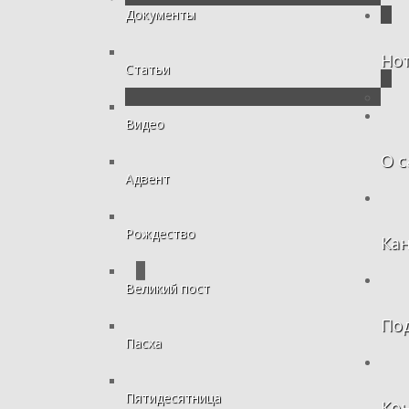
Документы
Но
Статьи
Видео
О с
Адвент
Рождество
Ка
Великий пост
По
Пасха
Пятидесятница
Ко