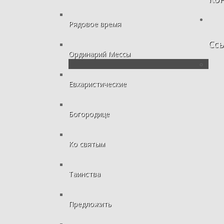
Рядовое время
Сс
Ординарий Мессы
Евхаристические
Богородице
Ко святым
Таинства
Предложить