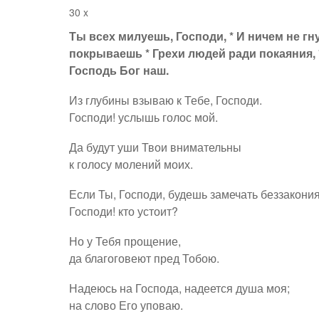
30 x
Ты всех милуешь, Господи, * И ничем не гн
покрываешь * Грехи людей ради покаяния, 
Господь Бог наш.
Из глубины взываю к Тебе, Господи.
Господи! услышь голос мой.
Да будут уши Твои внимательны
к голосу молений моих.
Если Ты, Господи, будешь замечать беззакония
Господи! кто устоит?
Но у Тебя прощение,
да благоговеют пред Тобою.
Надеюсь на Господа, надеется душа моя;
на слово Его уповаю.