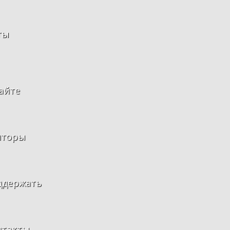
ты
айте
нторы
ддержать
нтакты