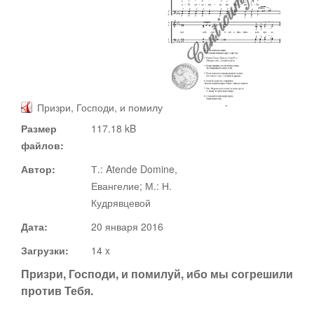
Документы
Ноты
Статьи
Призри, Господи, и помилуй
Видео
Размер
117.18 kB
О сайте
файлов:
Адвент
Автор:
Т.: Atende Domine,
Евангелие; М.: Н.
Рождество
Кудрявцевой
Канторы
Дата:
20 января 2016
Великий пост
Загрузки:
14 x
Поддержать
Призри, Господи, и помилуй, ибо мы согрешили
Пасха
против Тебя.