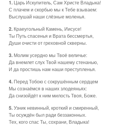
1.
Царь Искупитель, Сам Христе Владыка!
Пятидесятница
Контакты
С плачем и скорбью мы к Тебе взываем:
Выслушай наши слёзные моленья.
Рядовое время
2.
Краеугольный Камень, Иисусе!
Ссылки
Ты Путь спасенья и Врата бессмертья,
Ординарий Мессы
Души очисти от греховной скверны.
3.
Молим усердно мы Твоё величье:
Евхаристические
Да внемлет слух Твой нашему стенанью,
И да простишь нам наши преступленья.
Богородице
4.
Перед Тобою с сокрушённым сердцем
Мы сознаёмся в наших злодеяньях:
Ко святым
Да снизойдёт к ним милость Твоя, Боже.
5.
Узник невинный, кроткий и смиренный,
Таинства
Ты осуждён был ради беззаконных.
Тех, кого спас Ты, сохрани, Владыка!
Предложить